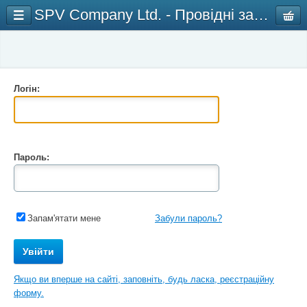
SPV Company Ltd. - Провідні замкові технології
Логін:
Пароль:
Запам'ятати мене
Забули пароль?
Якщо ви вперше на сайті, заповніть, будь ласка, реєстраційну
форму.