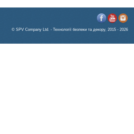
© SPV Company Ltd. - Технології безпеки та декору, 2015 - 2026