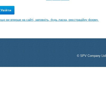
кщо ви вперше на сайті, заповніть, будь ласка, реєстраційну форму.
© SPV Company Ltd. 